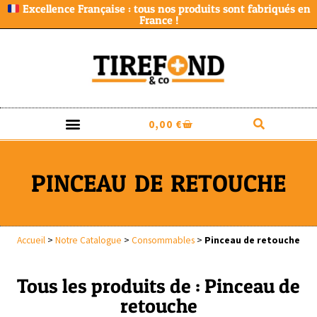
Excellence Française : tous nos produits sont fabriqués en
France !
0,00
€
PINCEAU DE RETOUCHE
Accueil
>
Notre Catalogue
>
Consommables
>
Pinceau de retouche
Tous les produits de : Pinceau de
retouche