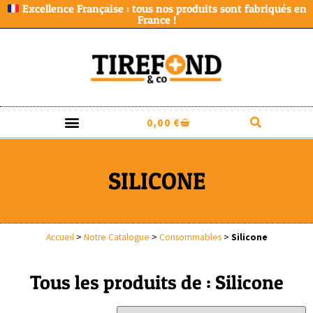
Excellence Française : tous nos produits sont fabriqués en
France !
0,00
€
SILICONE
Accueil
>
Notre Catalogue
>
Consommables
>
Silicone
Tous les produits de : Silicone