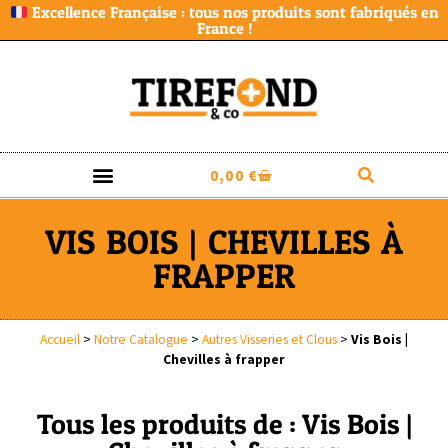
Excellence Française : tous nos produits sont fabriqués en
France !
0,00
€
VIS BOIS | CHEVILLES À
FRAPPER
Accueil
>
Notre Catalogue
>
Autres Visseries et Clous
>
Vis Bois |
Chevilles à frapper
Tous les produits de : Vis Bois |