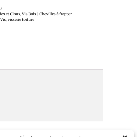
0
ies et Clous
,
Vis Bois | Chevilles à frapper
,
Vis
,
visserie toiture