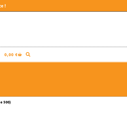
e !
0,00
€
de 500)