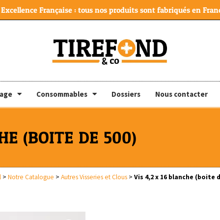
Excellence Française : tous nos produits sont fabriqués en Franc
lage
Consommables
Dossiers
Nous contacter
HE (BOITE DE 500)
l
>
Notre Catalogue
>
Autres Visseries et Clous
>
Vis 4,2 x 16 blanche (boite 