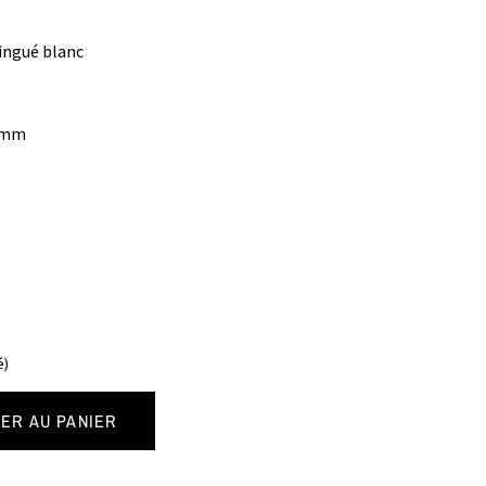
zingué blanc
 mm
)
é)
ER AU PANIER