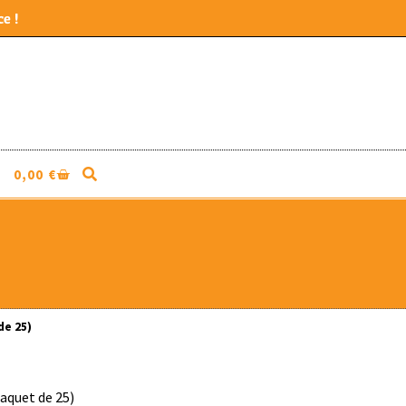
e !
0,00
€
de 25)
paquet de 25)