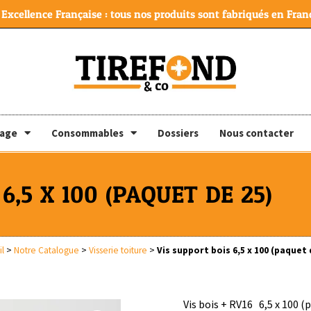
Excellence Française : tous nos produits sont fabriqués en Franc
lage
Consommables
Dossiers
Nous contacter
6,5 X 100 (PAQUET DE 25)
l
>
Notre Catalogue
>
Visserie toiture
>
Vis support bois 6,5 x 100 (paquet 
Vis bois + RV16 6,5 x 100 (