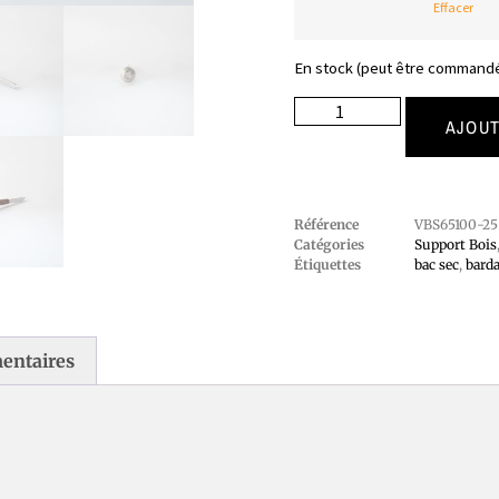
Effacer
En stock (peut être command
AJOUT
Référence
VBS65100-25
Catégories
Support Bois
Étiquettes
bac sec
,
bard
entaires