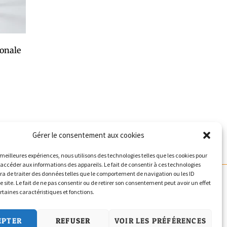
gonale
Gérer le consentement aux cookies
s meilleures expériences, nous utilisons des technologies telles que les cookies pour
 accéder aux informations des appareils. Le fait de consentir à ces technologies
a de traiter des données telles que le comportement de navigation ou les ID
Politique de confidentialité
e site. Le fait de ne pas consentir ou de retirer son consentement peut avoir un effet
ertaines caractéristiques et fonctions.
Conditions Générales de Vente
Politique de cookies (UE)
EPTER
REFUSER
VOIR LES PRÉFÉRENCES
Nous Contacter