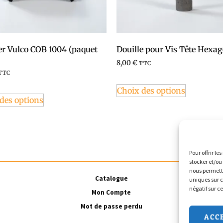
er Vulco COB 1004 (paquet
Douille pour Vis Tête Hexa
8,00
€
TTC
TTC
Choix des options
des options
Pour offrir le
stocker et/ou
nous permettr
Catalogue
uniques sur c
négatif sur c
Mon Compte
Mot de passe perdu
ACC