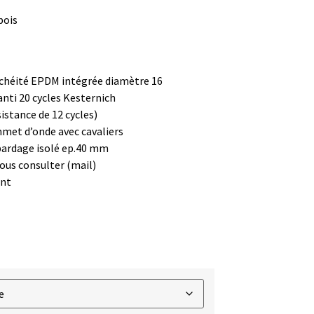
bois
nchéité EPDM intégrée diamètre 16
nti 20 cycles Kesternich
stance de 12 cycles)
mmet d’onde avec cavaliers
bardage isolé ep.40 mm
Nous consulter (mail)
ant