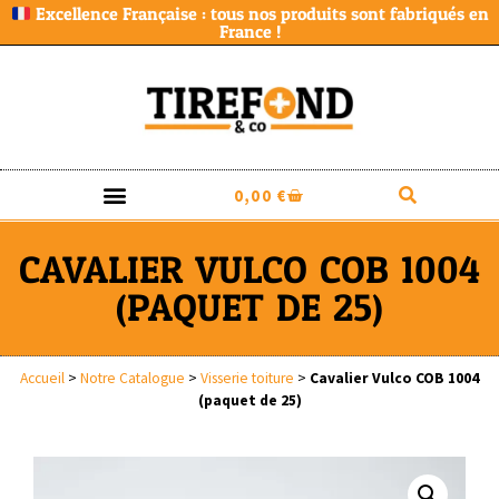
Excellence Française : tous nos produits sont fabriqués en
France !
0,00
€
CAVALIER VULCO COB 1004
(PAQUET DE 25)
Accueil
>
Notre Catalogue
>
Visserie toiture
>
Cavalier Vulco COB 1004
(paquet de 25)