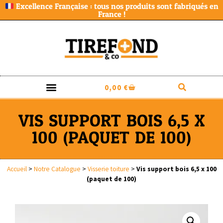
Excellence Française : tous nos produits sont fabriqués en
France !
0,00
€
VIS SUPPORT BOIS 6,5 X
100 (PAQUET DE 100)
Accueil
>
Notre Catalogue
>
Visserie toiture
>
Vis support bois 6,5 x 100
(paquet de 100)