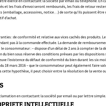
être exercé en contactant la Société par email ou téléphone. En cas
s et les frais d’envoi seront remboursés, les frais de retour resten
s (emballage, accessoires, notice…) de sorte qu’ils puissent être r
if d’achat.
nties : de conformité et relative aux vices cachés des produits. 
dant pas à la commande effectuée. La demande de remboursement 
 le consommateur : – dispose d’un délai de 2 ans à compter de la dé
on du bien sous réserve des conditions prévues par les dispositi
uve l’existence du défaut de conformité du bien durant les six mois 
r du 18 mars 2016 – que le consommateur peut également faire valoi
ns cette hypothèse, il peut choisir entre la résolution de la vente 
S
clamation en contactant la société par email ou par lettre simple.
ROPRIETE INTELLECTUELLE