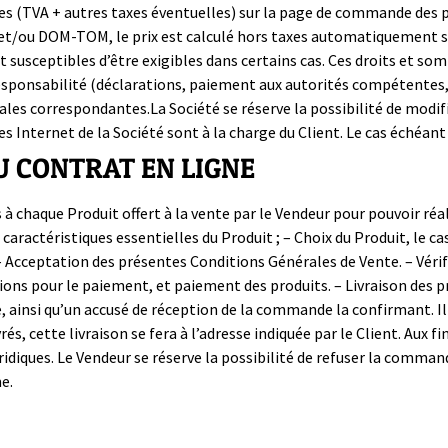
 (TVA + autres taxes éventuelles) sur la page de commande des pro
et/ou DOM-TOM, le prix est calculé hors taxes automatiquement sur
t susceptibles d’être exigibles dans certains cas. Ces droits et so
esponsabilité (déclarations, paiement aux autorités compétentes, et
ales correspondantes.La Société se réserve la possibilité de modifi
 Internet de la Société sont à la charge du Client. Le cas échéant 
U CONTRAT EN LIGNE
es à chaque Produit offert à la vente par le Vendeur pour pouvoir ré
 caractéristiques essentielles du Produit ; – Choix du Produit, le c
; – Acceptation des présentes Conditions Générales de Vente. – Vér
ctions pour le paiement, et paiement des produits. – Livraison des p
 ainsi qu’un accusé de réception de la commande la confirmant. Il
rés, cette livraison se fera à l’adresse indiquée par le Client. Aux 
éridiques. Le Vendeur se réserve la possibilité de refuser la com
e.