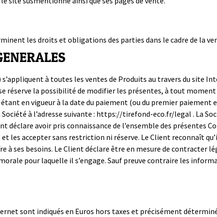
 le site susmentionné ainsi que ses pages de vente.
inent les droits et obligations des parties dans le cadre de la ve
 GENERALES
’appliquent à toutes les ventes de Produits au travers du site Int
se réserve la possibilité de modifier les présentes, à tout moment 
es étant en vigueur à la date du paiement (ou du premier paiement
 Société à l’adresse suivante : https://tirefond-eco.fr/legal . La S
ent déclare avoir pris connaissance de l’ensemble des présentes Co
 et les accepter sans restriction ni réserve. Le Client reconnaît qu’
ffre à ses besoins. Le Client déclare être en mesure de contracter l
rale pour laquelle il s’engage. Sauf preuve contraire les informa
nternet sont indiqués en Euros hors taxes et précisément déterminés