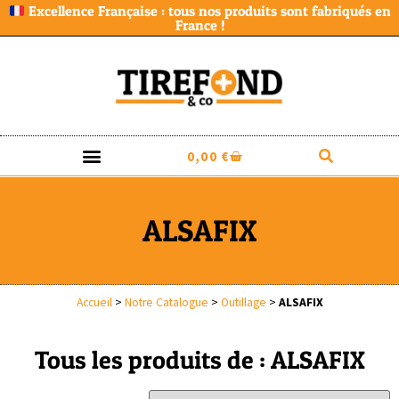
Excellence Française : tous nos produits sont fabriqués en
France !
0,00
€
ALSAFIX
Accueil
>
Notre Catalogue
>
Outillage
>
ALSAFIX
Tous les produits de : ALSAFIX