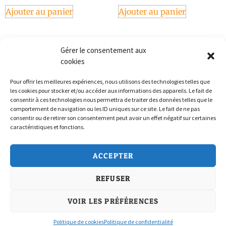
Ajouter au panier
Ajouter au panier
Gérer le consentement aux
cookies
Pour offrir les meilleures expériences, nous utilisons des technologies telles que
les cookies pour stocker et/ou accéder aux informations des appareils. Le fait de
consentir à ces technologies nous permettra de traiter des données telles que le
comportement de navigation ou les ID uniques sur ce site. Le fait de ne pas
consentir ou de retirer son consentement peut avoir un effet négatif sur certaines
caractéristiques et fonctions.
Politique de confidentialité
ACCEPTER
Conditions Générales de Vente
REFUSER
Politique de cookies (UE)
Nous Contacter
VOIR LES PRÉFÉRENCES
Politique de cookies
Politique de confidentialité
© Tirefond & Co, tous droits réservés | Site développé avec
par Ort[i]e.