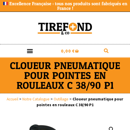
Excellence Française : tous nos produits sont fabriqués en
France !
0,00
€
CLOUEUR PNEUMATIQUE
POUR POINTES EN
ROULEAUX C 38/90 P1
Accueil
>
Notre Catalogue
>
Outillage
>
Cloueur pneumatique pour
pointes en rouleaux C 38/90 P1