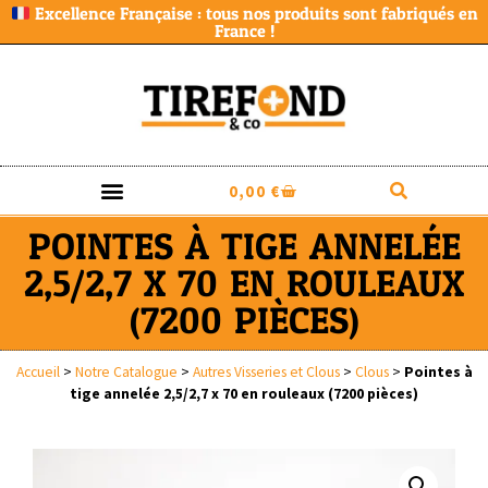
Excellence Française : tous nos produits sont fabriqués en
France !
0,00
€
POINTES À TIGE ANNELÉE
2,5/2,7 X 70 EN ROULEAUX
(7200 PIÈCES)
Accueil
>
Notre Catalogue
>
Autres Visseries et Clous
>
Clous
>
Pointes à
tige annelée 2,5/2,7 x 70 en rouleaux (7200 pièces)