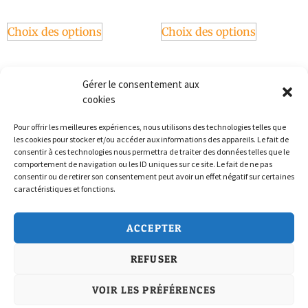
Choix des options
Choix des options
Gérer le consentement aux
cookies
Pour offrir les meilleures expériences, nous utilisons des technologies telles que
les cookies pour stocker et/ou accéder aux informations des appareils. Le fait de
consentir à ces technologies nous permettra de traiter des données telles que le
comportement de navigation ou les ID uniques sur ce site. Le fait de ne pas
consentir ou de retirer son consentement peut avoir un effet négatif sur certaines
caractéristiques et fonctions.
Politique de confidentialité
ACCEPTER
Conditions Générales de Vente
REFUSER
Politique de cookies (UE)
Nous Contacter
VOIR LES PRÉFÉRENCES