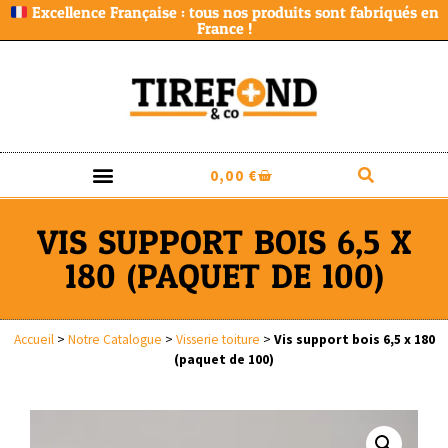
Excellence Française : tous nos produits sont fabriqués en
France !
0,00
€
VIS SUPPORT BOIS 6,5 X
180 (PAQUET DE 100)
Accueil
>
Notre Catalogue
>
Visserie toiture
>
Vis support bois 6,5 x 180
(paquet de 100)