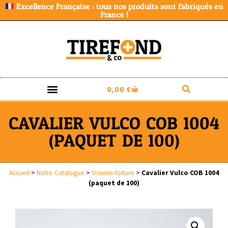
Excellence Française : tous nos produits sont fabriqués en
France !
0,00
€
CAVALIER VULCO COB 1004
(PAQUET DE 100)
Accueil
>
Notre Catalogue
>
Visserie toiture
>
Cavalier Vulco COB 1004
(paquet de 100)