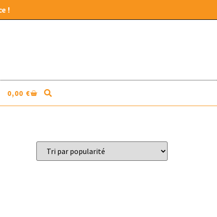
e !
0,00
€