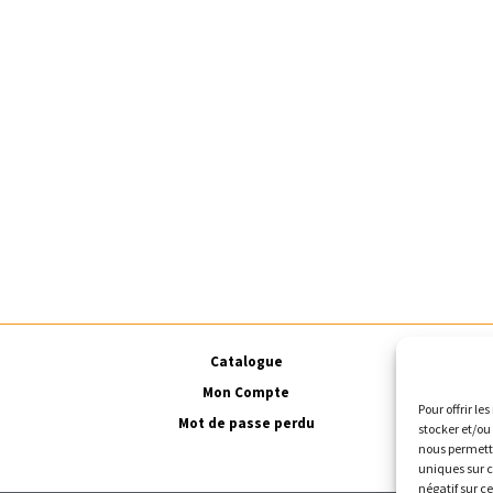
Catalogue
Mon Compte
Pour offrir le
Mot de passe perdu
stocker et/ou
nous permettr
uniques sur c
négatif sur c