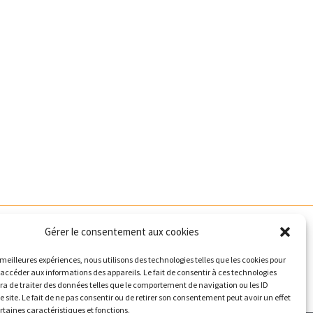
Politique de confidentialité
Gérer le consentement aux cookies
Conditions Générales de Vente
s meilleures expériences, nous utilisons des technologies telles que les cookies pour
Politique de cookies (UE)
 accéder aux informations des appareils. Le fait de consentir à ces technologies
a de traiter des données telles que le comportement de navigation ou les ID
Nous Contacter
e site. Le fait de ne pas consentir ou de retirer son consentement peut avoir un effet
ertaines caractéristiques et fonctions.