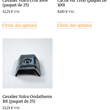
Cavalier Vulco COB 1004
Cache vis TH10 (paquet de
(paquet de 25)
100)
12,21
€
8,00
€
TTC
TTC
Choix des options
Choix des options
Cavalier Vulco Ondatherm
101 (paquet de 25)
12,21
€
TTC