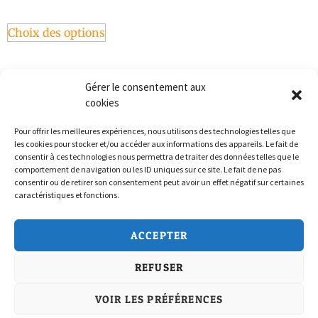
Choix des options
Gérer le consentement aux
cookies
Pour offrir les meilleures expériences, nous utilisons des technologies telles que
les cookies pour stocker et/ou accéder aux informations des appareils. Le fait de
consentir à ces technologies nous permettra de traiter des données telles que le
comportement de navigation ou les ID uniques sur ce site. Le fait de ne pas
consentir ou de retirer son consentement peut avoir un effet négatif sur certaines
caractéristiques et fonctions.
Politique de confidentialité
ACCEPTER
Conditions Générales de Vente
REFUSER
Politique de cookies (UE)
Nous Contacter
VOIR LES PRÉFÉRENCES