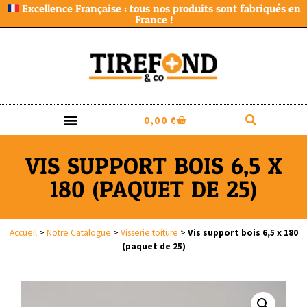
Excellence Française : tous nos produits sont fabriqués en
France !
0,00
€
VIS SUPPORT BOIS 6,5 X
180 (PAQUET DE 25)
Accueil
>
Notre Catalogue
>
Visserie toiture
>
Vis support bois 6,5 x 180
(paquet de 25)