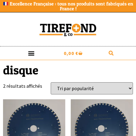
Excellence Française : tous nos produits sont fabriqués en
France !
0,00
€
disque
2 résultats affichés