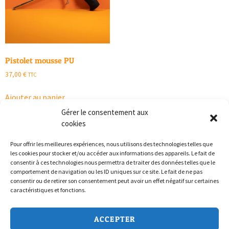
Pistolet mousse PU
37,00
€
TTC
Ajouter au panier
Gérer le consentement aux
cookies
Pour offrir les meilleures expériences, nous utilisons des technologies telles que
les cookies pour stocker et/ou accéder aux informations des appareils. Le fait de
consentir à ces technologies nous permettra de traiter des données telles que le
comportement de navigation ou les ID uniques sur ce site. Le fait de ne pas
consentir ou de retirer son consentement peut avoir un effet négatif sur certaines
caractéristiques et fonctions.
Politique de confidentialité
ACCEPTER