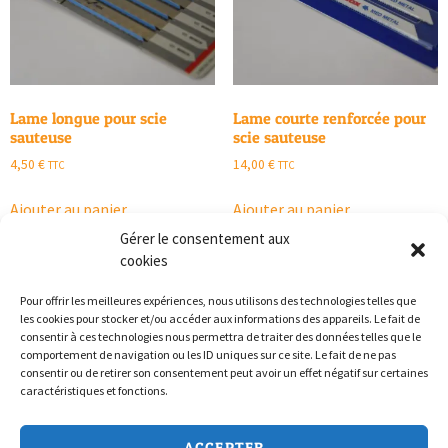
Lame longue pour scie
Lame courte renforcée pour
sauteuse
scie sauteuse
4,50
€
14,00
€
TTC
TTC
Ajouter au panier
Ajouter au panier
Gérer le consentement aux
cookies
Pour offrir les meilleures expériences, nous utilisons des technologies telles que
les cookies pour stocker et/ou accéder aux informations des appareils. Le fait de
consentir à ces technologies nous permettra de traiter des données telles que le
comportement de navigation ou les ID uniques sur ce site. Le fait de ne pas
consentir ou de retirer son consentement peut avoir un effet négatif sur certaines
caractéristiques et fonctions.
Politique de confidentialité
ACCEPTER