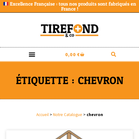
Excellence Française : tous nos produits sont fabriqués en
France !
0,00
€
ÉTIQUETTE : CHEVRON
Accueil
>
Notre Catalogue
>
chevron