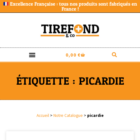
Excellence Française : tous nos produits sont fabriqués en
France !
0,00
€
ÉTIQUETTE : PICARDIE
Accueil
>
Notre Catalogue
>
picardie