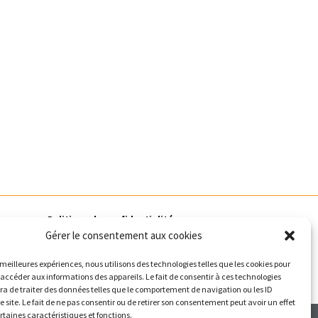
Politique de confidentialité
Gérer le consentement aux cookies
Conditions Générales de Vente
Politique de cookies (UE)
s meilleures expériences, nous utilisons des technologies telles que les cookies pour
 accéder aux informations des appareils. Le fait de consentir à ces technologies
Nous Contacter
a de traiter des données telles que le comportement de navigation ou les ID
e site. Le fait de ne pas consentir ou de retirer son consentement peut avoir un effet
ertaines caractéristiques et fonctions.