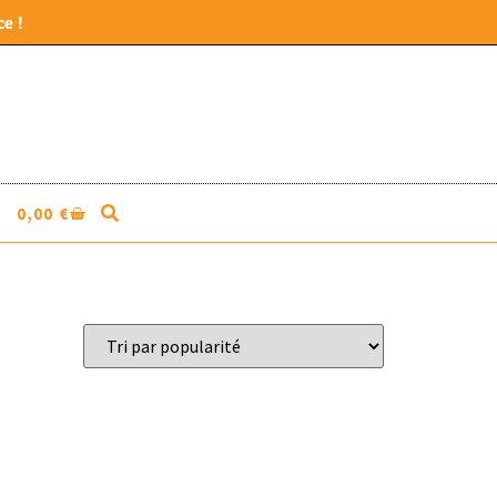
e !
0,00
€