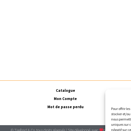
Catalogue
Mon Compte
Mot de passe perdu
Pour offrir le
stocker et/ou
nous permettr
uniques sur c
négatif sur c
© Tirefond & Co, tous droits réservés | Site développé avec
par Ort[i]e.