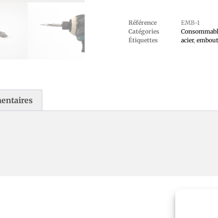
Référence
EMB-1
Catégories
Consommabl
Étiquettes
acier
,
embou
entaires