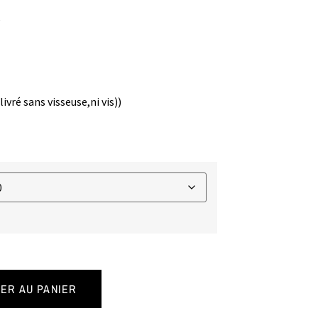
e
ivré sans visseuse,ni vis))
ER AU PANIER