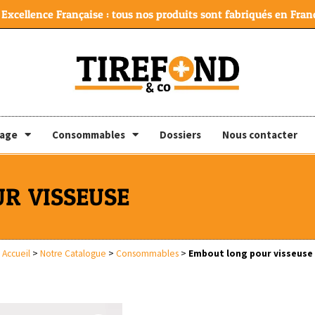
Excellence Française : tous nos produits sont fabriqués en Franc
lage
Consommables
Dossiers
Nous contacter
R VISSEUSE
Accueil
>
Notre Catalogue
>
Consommables
>
Embout long pour visseuse