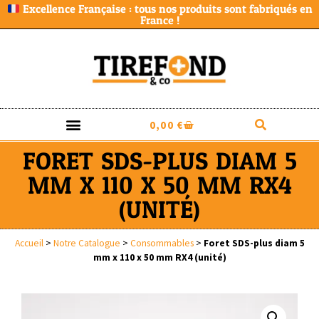
Excellence Française : tous nos produits sont fabriqués en
France !
0,00
€
FORET SDS-PLUS DIAM 5
MM X 110 X 50 MM RX4
(UNITÉ)
Accueil
>
Notre Catalogue
>
Consommables
>
Foret SDS-plus diam 5
mm x 110 x 50 mm RX4 (unité)