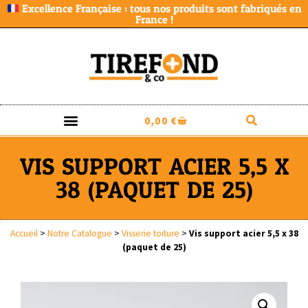
Excellence Française : tous nos produits sont fabriqués en
France !
0,00
€
VIS SUPPORT ACIER 5,5 X
38 (PAQUET DE 25)
Accueil
>
Notre Catalogue
>
Visserie toiture
>
Vis support acier 5,5 x 38
(paquet de 25)