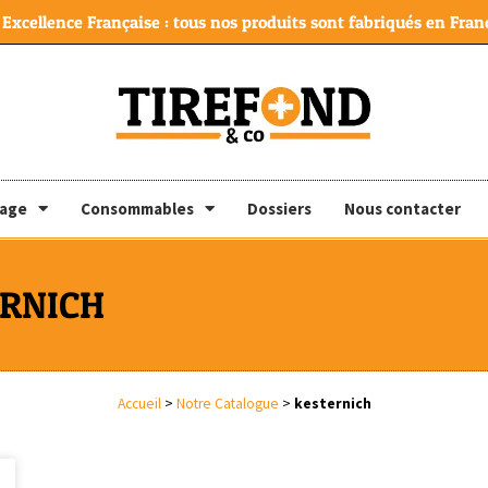
Excellence Française : tous nos produits sont fabriqués en Franc
lage
Consommables
Dossiers
Nous contacter
ERNICH
Accueil
>
Notre Catalogue
>
kesternich