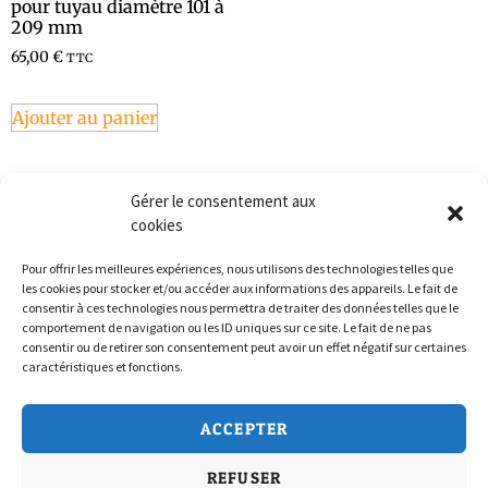
pour tuyau diamètre 101 à
209 mm
65,00
€
TTC
Ajouter au panier
Gérer le consentement aux
cookies
Pour offrir les meilleures expériences, nous utilisons des technologies telles que
les cookies pour stocker et/ou accéder aux informations des appareils. Le fait de
consentir à ces technologies nous permettra de traiter des données telles que le
comportement de navigation ou les ID uniques sur ce site. Le fait de ne pas
consentir ou de retirer son consentement peut avoir un effet négatif sur certaines
caractéristiques et fonctions.
Politique de confidentialité
ACCEPTER
Conditions Générales de Vente
REFUSER
Politique de cookies (UE)