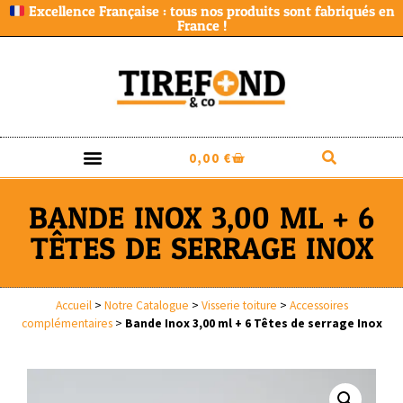
Excellence Française : tous nos produits sont fabriqués en
France !
0,00
€
BANDE INOX 3,00 ML + 6
TÊTES DE SERRAGE INOX
Accueil
>
Notre Catalogue
>
Visserie toiture
>
Accessoires
complémentaires
>
Bande Inox 3,00 ml + 6 Têtes de serrage Inox