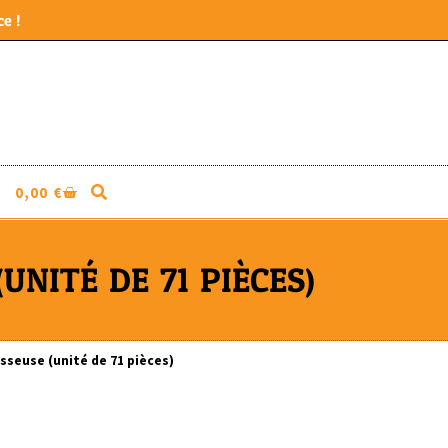
e !
0,00
€
NITÉ DE 71 PIÈCES)
seuse (unité de 71 pièces)