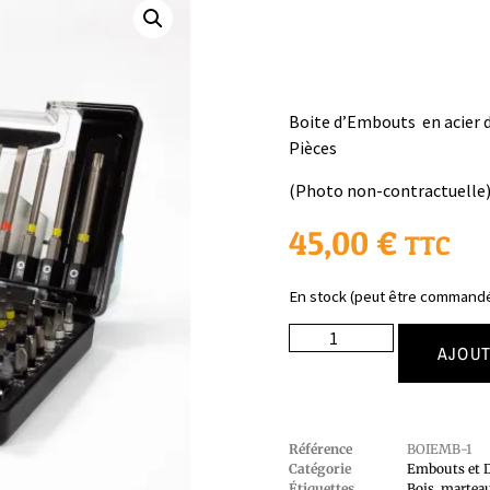
Boite d’Embouts en acier d
Pièces
(Photo non-contractuelle
45,00
€
TTC
En stock (peut être command
AJOUT
Référence
BOIEMB-1
Catégorie
Embouts et D
Étiquettes
Bois
,
marteau