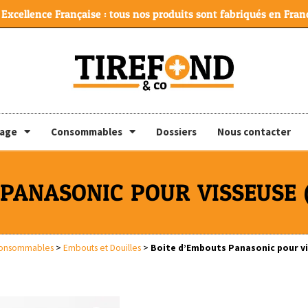
Excellence Française : tous nos produits sont fabriqués en Franc
lage
Consommables
Dossiers
Nous contacter
PANASONIC POUR VISSEUSE (U
onsommables
>
Embouts et Douilles
>
Boite d’Embouts Panasonic pour vis