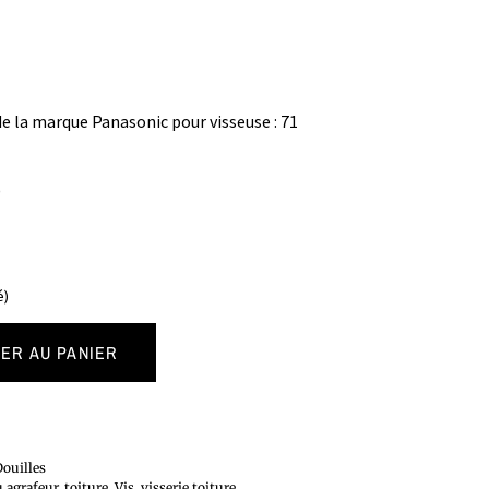
e la marque Panasonic pour visseuse : 71
)
é)
ER AU PANIER
ouilles
 agrafeur
,
toiture
,
Vis
,
visserie toiture