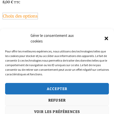
8,00
€
TTC
Choix des options
Gérer le consentement aux
cookies
Pour offrir les meilleures expériences, nous utilisons des technologies telles que
les cookies pour stocker et/ou accéder aux informations des appareils. Le fait de
consentir à ces technologies nous permettra de traiter des données telles que le
comportement de navigation ou les ID uniques sur ce site. Le fait de ne pas
consentir ou de retirer son consentement peut avoir un effet négatif sur certaines
caractéristiques et fonctions.
Politique de confidentialité
ACCEPTER
Conditions Générales de Vente
REFUSER
Politique de cookies (UE)
Nous Contacter
VOIR LES PRÉFÉRENCES