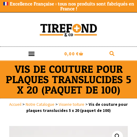
Excellence Française : tous nos produits sont fabriqués en
France !
0,00
€
VIS DE COUTURE POUR
PLAQUES TRANSLUCIDES 5
X 20 (PAQUET DE 100)
Accueil
>
Notre Catalogue
>
Visserie toiture
>
Vis de couture pour
plaques translucides 5 x 20 (paquet de 100)