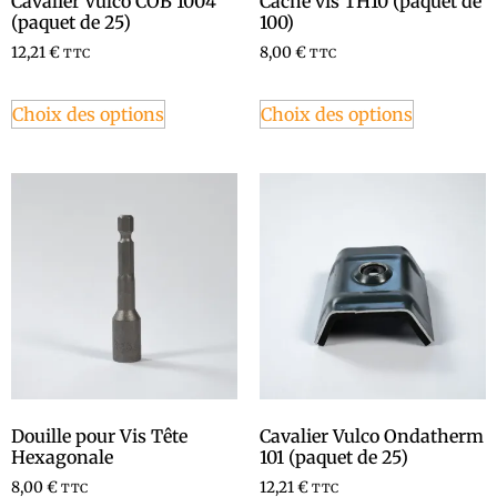
Cavalier Vulco COB 1004
Cache vis TH10 (paquet de
(paquet de 25)
100)
12,21
€
8,00
€
TTC
TTC
Choix des options
Choix des options
Douille pour Vis Tête
Cavalier Vulco Ondatherm
Hexagonale
101 (paquet de 25)
8,00
€
12,21
€
TTC
TTC