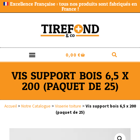
Excellence Française : tous nos produits sont fabriqués en
France !
0,00
€
VIS SUPPORT BOIS 6,5 X
200 (PAQUET DE 25)
Accueil
>
Notre Catalogue
>
Visserie toiture
>
Vis support bois 6,5 x 200
(paquet de 25)