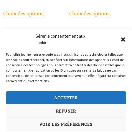
Choix des options
Choix des options
Gérer le consentement aux
cookies
Pour offrir les meilleures expériences, nous utilisons des technologies telles que
les cookies pour stocker et/ou accéder aux informations des appareils. Le fait de
consentir à ces technologies nous permettra de traiter des données telles que le
comportement de navigation ou les ID uniques sur ce site. Le fait de ne pas
consentir ou de retirer son consentement peut avoir un effet négatif sur certaines
caractéristiques et fonctions.
Politique de confidentialité
ACCEPTER
Conditions Générales de Vente
REFUSER
Politique de cookies (UE)
Nous Contacter
VOIR LES PRÉFÉRENCES