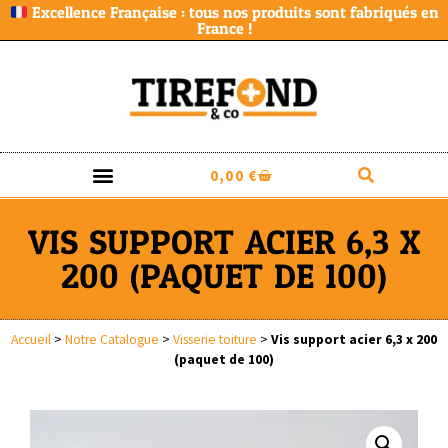
Excellence Française : tous nos produits sont fabriqués en
France !
0,00
€
VIS SUPPORT ACIER 6,3 X
200 (PAQUET DE 100)
Accueil
>
Notre Catalogue
>
Visserie toiture
>
Vis support acier 6,3 x 200
(paquet de 100)