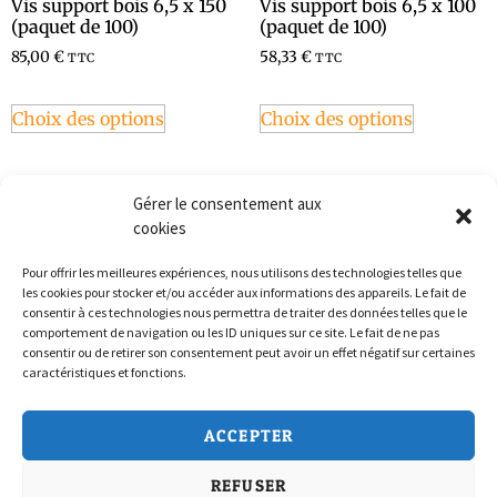
Vis support bois 6,5 x 150
Vis support bois 6,5 x 100
(paquet de 100)
(paquet de 100)
85,00
€
58,33
€
TTC
TTC
Choix des options
Choix des options
Gérer le consentement aux
cookies
Pour offrir les meilleures expériences, nous utilisons des technologies telles que
les cookies pour stocker et/ou accéder aux informations des appareils. Le fait de
consentir à ces technologies nous permettra de traiter des données telles que le
comportement de navigation ou les ID uniques sur ce site. Le fait de ne pas
consentir ou de retirer son consentement peut avoir un effet négatif sur certaines
caractéristiques et fonctions.
Politique de confidentialité
ACCEPTER
Conditions Générales de Vente
REFUSER
Politique de cookies (UE)