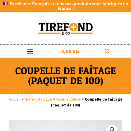
Excellence Française : tous nos produits sont fabriqués en
France !
0,00
€
COUPELLE DE FAÎTAGE
(PAQUET DE 100)
Accueil
>
Notre Catalogue
>
Visserie toiture
>
Coupelle de faîtage
(paquet de 100)