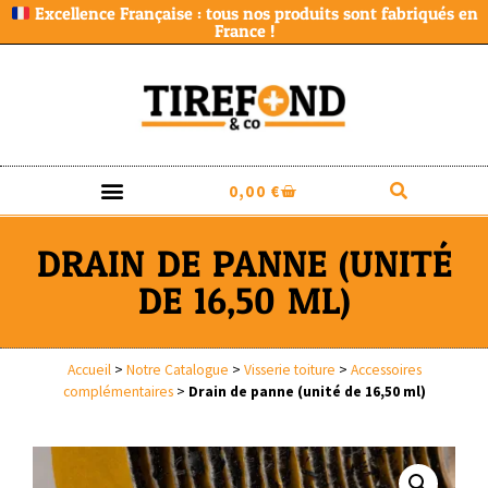
Excellence Française : tous nos produits sont fabriqués en
France !
0,00
€
DRAIN DE PANNE (UNITÉ
DE 16,50 ML)
Accueil
>
Notre Catalogue
>
Visserie toiture
>
Accessoires
complémentaires
>
Drain de panne (unité de 16,50 ml)