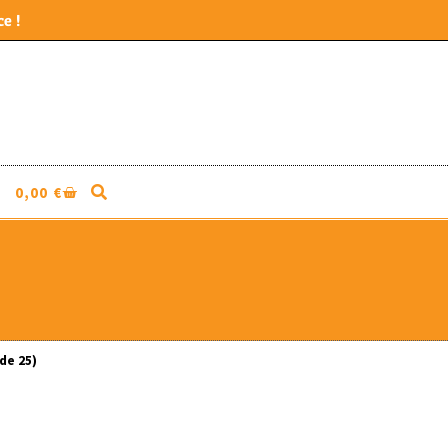
e !
0,00
€
de 25)