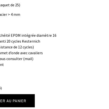
paquet de 25)
acier > 4 mm
nchéité EPDM intégrée diamètre 16
nti 20 cycles Kesternich
stance de 12 cycles)
mmet d’onde avec cavaliers
Nous consulter (mail)
ant
é)
ER AU PANIER