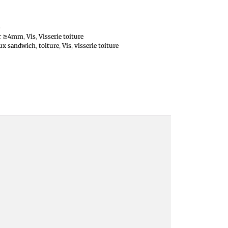
5
er ≧4mm
,
Vis
,
Visserie toiture
ux sandwich
,
toiture
,
Vis
,
visserie toiture