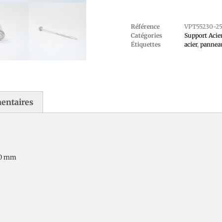
Référence
VPT55230-2
Catégories
Support Aci
Étiquettes
acier
,
pannea
entaires
230 mm