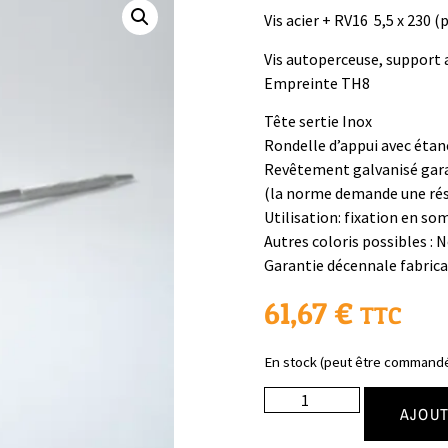
Vis acier + RV16 5,5 x 230 (
Vis autoperceuse, support 
Empreinte TH8
Tête sertie Inox
Rondelle d’appui avec éta
Revêtement galvanisé gara
(la norme demande une rési
Utilisation: fixation en so
Autres coloris possibles : 
Garantie décennale fabric
61,67
€
TTC
En stock (peut être command
AJOUT