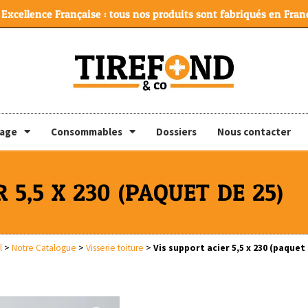
Excellence Française : tous nos produits sont fabriqués en Franc
lage
Consommables
Dossiers
Nous contacter
 5,5 X 230 (PAQUET DE 25)
l
>
Notre Catalogue
>
Visserie toiture
>
Vis support acier 5,5 x 230 (paquet 