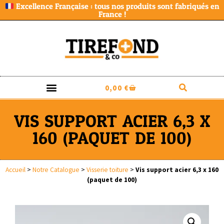
Excellence Française : tous nos produits sont fabriqués en
France !
0,00
€
VIS SUPPORT ACIER 6,3 X
160 (PAQUET DE 100)
Accueil
>
Notre Catalogue
>
Visserie toiture
>
Vis support acier 6,3 x 160
(paquet de 100)