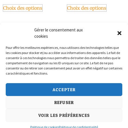
Choix des options
Choix des options
Gérer le consentement aux
cookies
Pour offrir les meilleures expériences, nous utilisons des technologies telles que
les cookies pour stocker et/ou accéder aux informations des appareils. Le fait de
consentir à ces technologies nous permettra de traiter des données telles que le
comportement de navigation ou les ID uniques sur ce site. Le fait de ne pas
consentir ou de retirer son consentement peut avoir un effet négatif sur certaines
caractéristiques et fonctions.
Politique de confidentialité
ACCEPTER
Conditions Générales de Vente
REFUSER
Politique de cookies (UE)
Nous Contacter
VOIR LES PRÉFÉRENCES
Politique de cookies
Politique de confidentialité