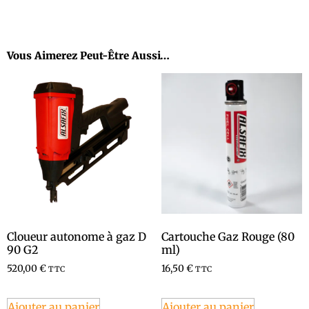
Vous Aimerez Peut-Être Aussi…
Cloueur autonome à gaz D
Cartouche Gaz Rouge (80
90 G2
ml)
520,00
€
16,50
€
TTC
TTC
Ajouter au panier
Ajouter au panier