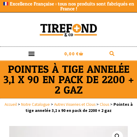
Excellence Française : tous nos produits sont fabriqués en
France !
0,00
€
POINTES À TIGE ANNELÉE
3,1 X 90 EN PACK DE 2200 +
2 GAZ
Accueil
>
Notre Catalogue
>
Autres Visseries et Clous
>
Clous
>
Pointes à
tige annelée 3,1 x 90 en pack de 2200 + 2 gaz